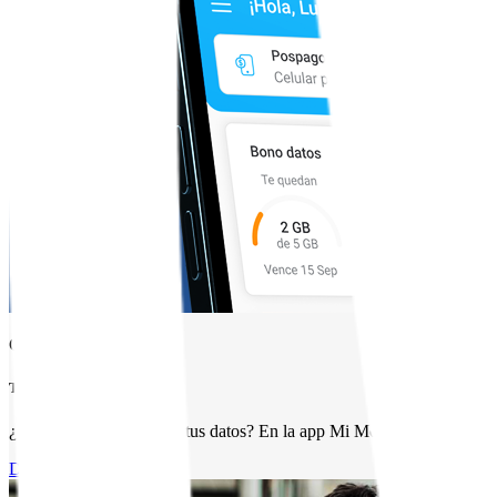
Consumos de tu plan
Ten el control total
¿No sabes en qué se van tus datos? En la app Mi Movistar puedes ver
Descargar App