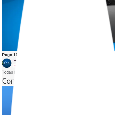
Pago 100% seguro con tus medios favoritos de pago
Todas las transacciones y el procesamiento de tu información 
Conoce más de la App Mi Movist