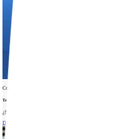
Consumos de tu plan
Ten el control total
¿No sabes en qué se van tus datos? En la app Mi Movistar puedes ver
Descargar App