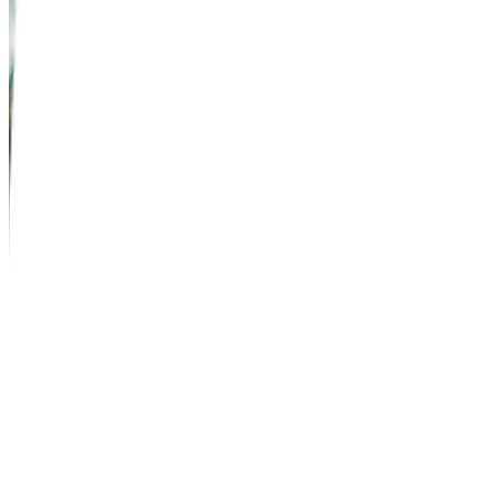
Roaming
Actívalo desde donde estés
En la app Mi Movistar puedes activar el roaming internacional al insta